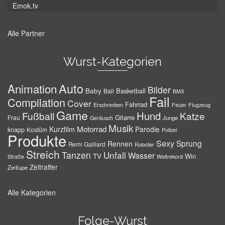
Emok.tv
Alle Partner
Wurst-Kategorien
Auto
Animation
Bilder
Baby
Basketball
Ball
BMX
Fail
Compilation
Cover
Fahrrad
Erschrecken
Feuer
Flugzeug
Game
Hund
Fußball
Katze
Gitarre
Frau
Junge
Geräusch
Musik
Motorrad
Kurzfilm
Parodie
knapp
Kostüm
Polizei
Produkte
Sexy
Sprung
Rennen
Remi Gaillard
Roboter
Streich
Tanzen
Unfall
Wasser
TV
Win
Weltrekord
Straße
Zeitraffer
Zeitlupe
Alle Kategorien
Folge-Wurst