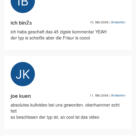
ich binŽs
10. Mai 2006
|
Antworten
ich habs geschaft das 45 zigste kommentar YEAH
der typ is scheiße aber die Frisur is coool
joe kuen
11. Mai 2006
|
Antworten
absolutes kultvideo bei uns geworden. oberhammer echt
fett
so beschissen der typ ist, so cool ist das video