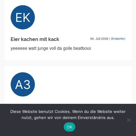
Eier kachen mit kack
06. Juli 2006
|
Antworten
yeeeeee watt junge voll da goile beatboxx
Amd3200
19. Sep. 2006
|
Antworten
Diese Website benutzt Cookies. Wenn du die Website weiter
echt fett ist der kracher 1++
nutzt, gehen wir von deinem Einverständnis aus.
OK