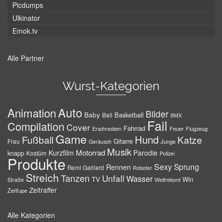
Picdumps
Ulkinator
Emok.tv
Alle Partner
Wurst-Kategorien
Auto
Animation
Bilder
Baby
Basketball
Ball
BMX
Fail
Compilation
Cover
Fahrrad
Erschrecken
Feuer
Flugzeug
Game
Hund
Fußball
Katze
Gitarre
Frau
Junge
Geräusch
Musik
Motorrad
Kurzfilm
Parodie
knapp
Kostüm
Polizei
Produkte
Sexy
Sprung
Rennen
Remi Gaillard
Roboter
Streich
Tanzen
Unfall
Wasser
TV
Win
Weltrekord
Straße
Zeitraffer
Zeitlupe
Alle Kategorien