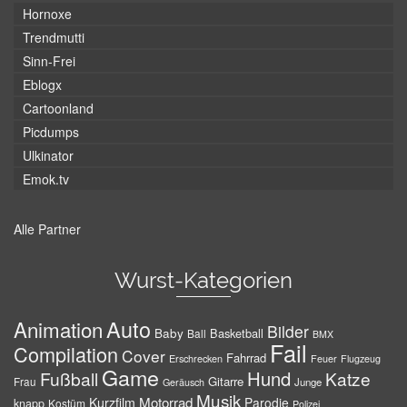
Hornoxe
Trendmutti
Sinn-Frei
Eblogx
Cartoonland
Picdumps
Ulkinator
Emok.tv
Alle Partner
Wurst-Kategorien
Auto
Animation
Bilder
Baby
Basketball
Ball
BMX
Fail
Compilation
Cover
Fahrrad
Erschrecken
Feuer
Flugzeug
Game
Hund
Fußball
Katze
Gitarre
Frau
Junge
Geräusch
Musik
Motorrad
Kurzfilm
Parodie
knapp
Kostüm
Polizei