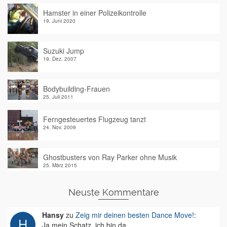
Hamster in einer Polizeikontrolle
19. Juni 2020
Suzuki Jump
19. Dez. 2007
Bodybuilding-Frauen
25. Juli 2011
Ferngesteuertes Flugzeug tanzt
24. Nov. 2009
Ghostbusters von Ray Parker ohne Musik
25. März 2015
Neuste Kommentare
Hansy
zu
Zeig mir deinen besten Dance Move!
:
Ja mein Schatz, ich bin da.