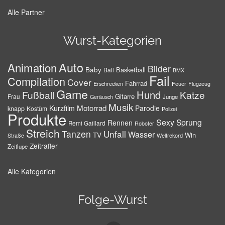
Alle Partner
Wurst-Kategorien
Auto
Animation
Bilder
Baby
Basketball
Ball
BMX
Fail
Compilation
Cover
Fahrrad
Erschrecken
Feuer
Flugzeug
Game
Hund
Fußball
Katze
Gitarre
Frau
Junge
Geräusch
Musik
Motorrad
Kurzfilm
Parodie
knapp
Kostüm
Polizei
Produkte
Sexy
Sprung
Rennen
Remi Gaillard
Roboter
Streich
Tanzen
Unfall
Wasser
TV
Win
Weltrekord
Straße
Zeitraffer
Zeitlupe
Alle Kategorien
Folge-Wurst