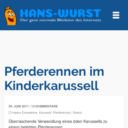
Pferderennen im
Kinderkarussell
|
29. JUNI 2011
13 KOMMENTARE
Improv Everywhere
,
Karussell
,
Pferderennen
,
Streich
Überraschende Verwandlung eines öden Karussells zu
einem belebten Pferderennen.