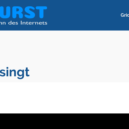
Gri
singt