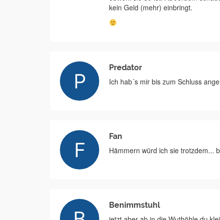
kein Geld (mehr) einbringt.
Predator
Ich hab´s mir bis zum Schluss ange
Fan
Hämmern würd ich sie trotzdem... b
Benimmstuhl
jetzt aber ab in die Wuthöhle du kl