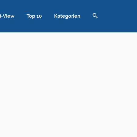
d-View
Top 10
Kategorien