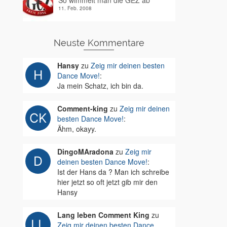
So wimmelt man die GEZ ab
11. Feb. 2008
Neuste Kommentare
Hansy
zu
Zeig mir deinen besten
Dance Move!
:
Ja mein Schatz, ich bin da.
Comment-king
zu
Zeig mir deinen
besten Dance Move!
:
Ähm, okayy.
DingoMAradona
zu
Zeig mir
deinen besten Dance Move!
:
Ist der Hans da ? Man ich schreibe
hier jetzt so oft jetzt gib mir den
Hansy
Lang leben Comment King
zu
Zeig mir deinen besten Dance