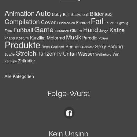
Auto
Animation
Bilder
Baby
Basketball
Ball
BMX
Fail
Compilation
Cover
Fahrrad
Erschrecken
Feuer
Flugzeug
Game
Hund
Fußball
Katze
Gitarre
Frau
Junge
Geräusch
Musik
Motorrad
Kurzfilm
Parodie
knapp
Kostüm
Polizei
Produkte
Sexy
Sprung
Rennen
Remi Gaillard
Roboter
Streich
Tanzen
Unfall
Wasser
TV
Win
Weltrekord
Straße
Zeitraffer
Zeitlupe
Alle Kategorien
Folge-Wurst
Kein Unsinn