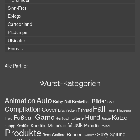
Sinn-Frei
Eblogx
Cartoonland
Picdumps
Ulkinator
Emok.tv
Alle Partner
Wurst-Kategorien
Auto
Animation
Bilder
Baby
Basketball
Ball
BMX
Fail
Compilation
Cover
Fahrrad
Erschrecken
Feuer
Flugzeug
Game
Hund
Fußball
Katze
Gitarre
Frau
Junge
Geräusch
Musik
Motorrad
Kurzfilm
Parodie
knapp
Kostüm
Polizei
Produkte
Sexy
Sprung
Rennen
Remi Gaillard
Roboter