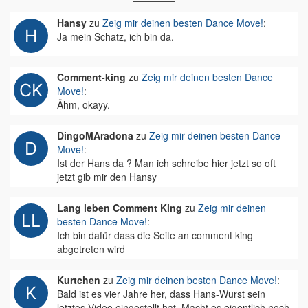
Hansy
zu
Zeig mir deinen besten Dance Move!
:
Ja mein Schatz, ich bin da.
Comment-king
zu
Zeig mir deinen besten Dance
Move!
:
Ähm, okayy.
DingoMAradona
zu
Zeig mir deinen besten Dance
Move!
:
Ist der Hans da ? Man ich schreibe hier jetzt so oft
jetzt gib mir den Hansy
Lang leben Comment King
zu
Zeig mir deinen
besten Dance Move!
:
Ich bin dafür dass die Seite an comment king
abgetreten wird
Kurtchen
zu
Zeig mir deinen besten Dance Move!
:
Bald ist es vier Jahre her, dass Hans-Wurst sein
letztes Video eingestellt hat. Macht es eigentlich noch