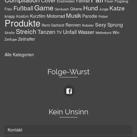
Cover
Fahrrad
Erschrecken
Feuer
Flugzeug
Game
Hund
Fußball
Katze
Gitarre
Frau
Junge
Geräusch
Musik
Motorrad
Kurzfilm
Parodie
knapp
Kostüm
Polizei
Produkte
Sexy
Sprung
Rennen
Remi Gaillard
Roboter
Streich
Tanzen
Unfall
Wasser
TV
Win
Weltrekord
Straße
Zeitraffer
Zeitlupe
Alle Kategorien
Folge-Wurst
Kein Unsinn
Kontakt