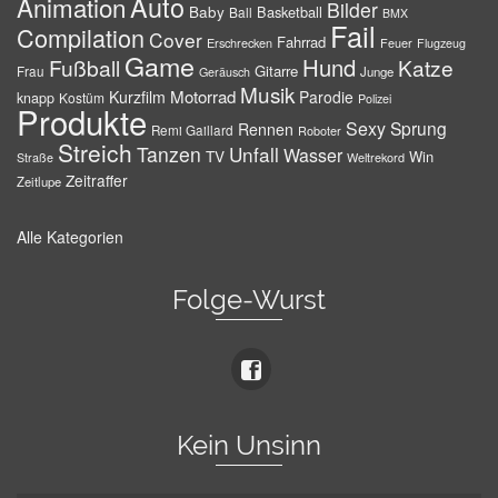
Auto
Animation
Bilder
Baby
Basketball
Ball
BMX
Fail
Compilation
Cover
Fahrrad
Erschrecken
Feuer
Flugzeug
Game
Hund
Fußball
Katze
Gitarre
Frau
Junge
Geräusch
Musik
Motorrad
Kurzfilm
Parodie
knapp
Kostüm
Polizei
Produkte
Sexy
Sprung
Rennen
Remi Gaillard
Roboter
Streich
Tanzen
Unfall
Wasser
TV
Win
Weltrekord
Straße
Zeitraffer
Zeitlupe
Alle Kategorien
Folge-Wurst
Kein Unsinn