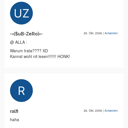
-=|$uB-ZeRo|=-
26. Okt. 2006
|
Antworten
@ ALLA :
Warum Irata???? XD
Kannst wohl nit lesen!!!!!!! HONK!
ralfi
26. Okt. 2006
|
Antworten
haha