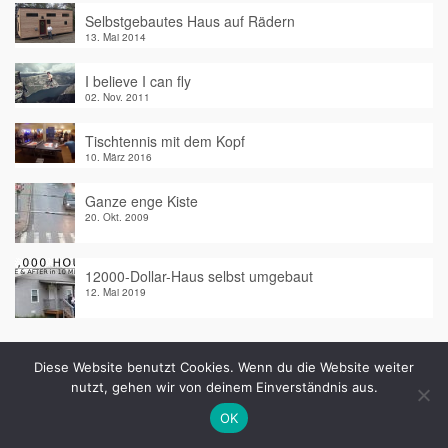
Selbstgebautes Haus auf Rädern
13. Mai 2014
I believe I can fly
02. Nov. 2011
Tischtennis mit dem Kopf
10. März 2016
Ganze enge Kiste
20. Okt. 2009
12000-Dollar-Haus selbst umgebaut
12. Mai 2019
Neuste Kommentare
Diese Website benutzt Cookies. Wenn du die Website weiter
nutzt, gehen wir von deinem Einverständnis aus.
Hansy
zu
Zeig mir deinen besten Dance Move!
:
OK
Ja mein Schatz, ich bin da.