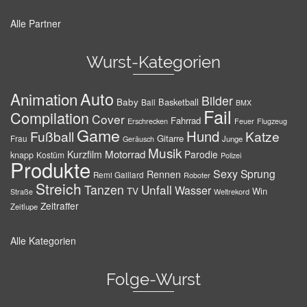
Alle Partner
Wurst-Kategorien
Auto
Animation
Bilder
Baby
Basketball
Ball
BMX
Fail
Compilation
Cover
Fahrrad
Erschrecken
Feuer
Flugzeug
Game
Hund
Fußball
Katze
Gitarre
Frau
Junge
Geräusch
Musik
Motorrad
Kurzfilm
Parodie
knapp
Kostüm
Polizei
Produkte
Sexy
Sprung
Rennen
Remi Gaillard
Roboter
Streich
Tanzen
Unfall
Wasser
TV
Win
Weltrekord
Straße
Zeitraffer
Zeitlupe
Alle Kategorien
Folge-Wurst