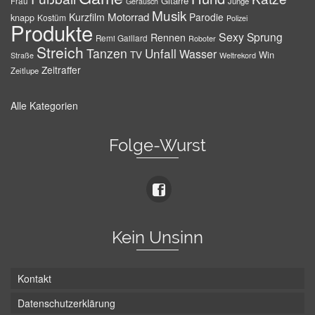
Gitarre
Frau
Junge
Geräusch
Musik
Motorrad
Kurzfilm
Parodie
knapp
Kostüm
Polizei
Produkte
Sexy
Sprung
Rennen
Remi Gaillard
Roboter
Streich
Tanzen
Unfall
Wasser
TV
Win
Weltrekord
Straße
Zeitraffer
Zeitlupe
Alle Kategorien
Folge-Wurst
Kein Unsinn
Kontakt
Datenschutzerklärung