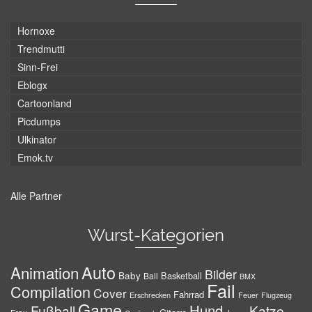
Hornoxe
Trendmutti
Sinn-Frei
Eblogx
Cartoonland
Picdumps
Ulkinator
Emok.tv
Alle Partner
Wurst-Kategorien
Auto
Animation
Bilder
Baby
Basketball
Ball
BMX
Fail
Compilation
Cover
Fahrrad
Erschrecken
Feuer
Flugzeug
Game
Hund
Fußball
Katze