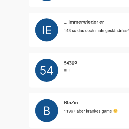
... immerwieder er
143 so das doch maln geständniss^^ 
54390
!!!!!
BlaZin
11967 aber krankes game