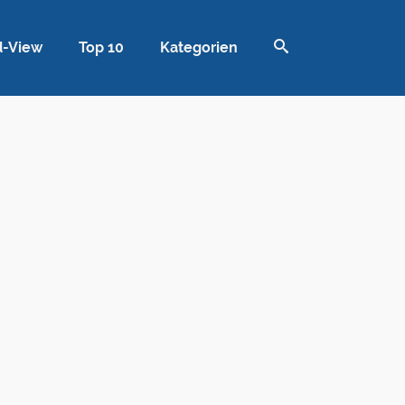
d-View
Top 10
Kategorien