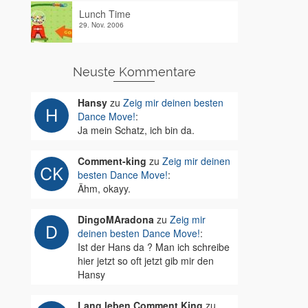
Lunch Time
29. Nov. 2006
Neuste Kommentare
Hansy
zu
Zeig mir deinen besten
Dance Move!
:
Ja mein Schatz, ich bin da.
Comment-king
zu
Zeig mir deinen
besten Dance Move!
:
Ähm, okayy.
DingoMAradona
zu
Zeig mir
deinen besten Dance Move!
:
Ist der Hans da ? Man ich schreibe
hier jetzt so oft jetzt gib mir den
Hansy
Lang leben Comment King
zu