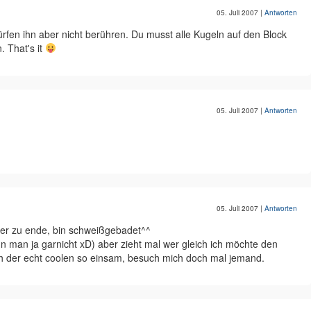
05. Juli 2007
|
Antworten
rfen ihn aber nicht berühren. Du musst alle Kugeln auf den Block
. That's it
05. Juli 2007
|
Antworten
05. Juli 2007
|
Antworten
ider zu ende, bin schweißgebadet^^
 man ja garnicht xD) aber zieht mal wer gleich ich möchte den
eich der echt coolen so einsam, besuch mich doch mal jemand.