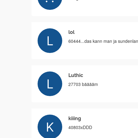
lol
60444...das kann man ja sundenlang
Luthic
27703 bääääm
kiiing
40803xDDD