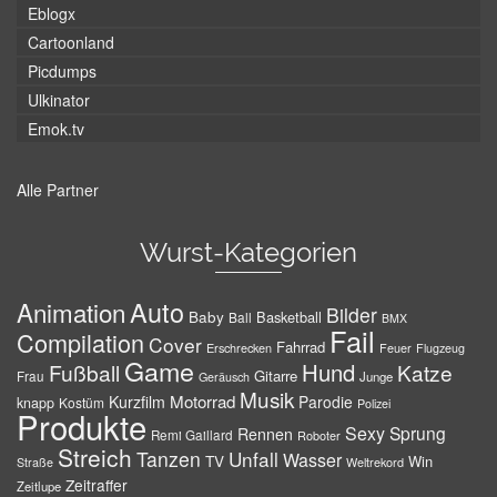
Eblogx
Cartoonland
Picdumps
Ulkinator
Emok.tv
Alle Partner
Wurst-Kategorien
Auto
Animation
Bilder
Baby
Basketball
Ball
BMX
Fail
Compilation
Cover
Fahrrad
Erschrecken
Feuer
Flugzeug
Game
Hund
Fußball
Katze
Gitarre
Frau
Junge
Geräusch
Musik
Motorrad
Kurzfilm
Parodie
knapp
Kostüm
Polizei
Produkte
Sexy
Sprung
Rennen
Remi Gaillard
Roboter
Streich
Tanzen
Unfall
Wasser
TV
Win
Weltrekord
Straße
Zeitraffer
Zeitlupe