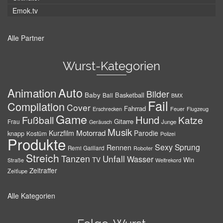
Emok.tv
Alle Partner
Wurst-Kategorien
Auto
Animation
Bilder
Baby
Basketball
Ball
BMX
Fail
Compilation
Cover
Fahrrad
Erschrecken
Feuer
Flugzeug
Game
Hund
Fußball
Katze
Gitarre
Frau
Junge
Geräusch
Musik
Motorrad
Kurzfilm
Parodie
knapp
Kostüm
Polizei
Produkte
Sexy
Sprung
Rennen
Remi Gaillard
Roboter
Streich
Tanzen
Unfall
Wasser
TV
Win
Weltrekord
Straße
Zeitraffer
Zeitlupe
Alle Kategorien