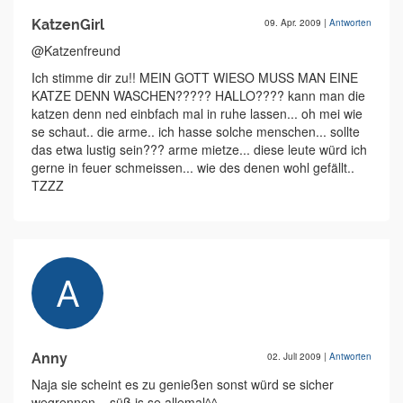
KatzenGirl
09. Apr. 2009
|
Antworten
@Katzenfreund
Ich stimme dir zu!! MEIN GOTT WIESO MUSS MAN EINE
KATZE DENN WASCHEN????? HALLO???? kann man die
katzen denn ned einbfach mal in ruhe lassen... oh mei wie
se schaut.. die arme.. ich hasse solche menschen... sollte
das etwa lustig sein??? arme mietze... diese leute würd ich
gerne in feuer schmeissen... wie des denen wohl gefällt..
TZZZ
Anny
02. Juli 2009
|
Antworten
Naja sie scheint es zu genießen sonst würd se sicher
wegrennen... süß is se allemal^^