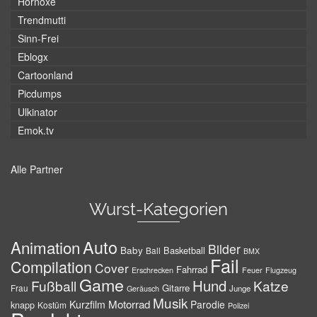
Hornoxe
Trendmutti
Sinn-Frei
Eblogx
Cartoonland
Picdumps
Ulkinator
Emok.tv
Alle Partner
Wurst-Kategorien
Auto
Animation
Bilder
Baby
Basketball
Ball
BMX
Fail
Compilation
Cover
Fahrrad
Erschrecken
Feuer
Flugzeug
Game
Hund
Fußball
Katze
Gitarre
Frau
Junge
Geräusch
Musik
Motorrad
Kurzfilm
Parodie
knapp
Kostüm
Polizei