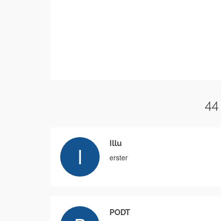
44
Illu
erster
PODT