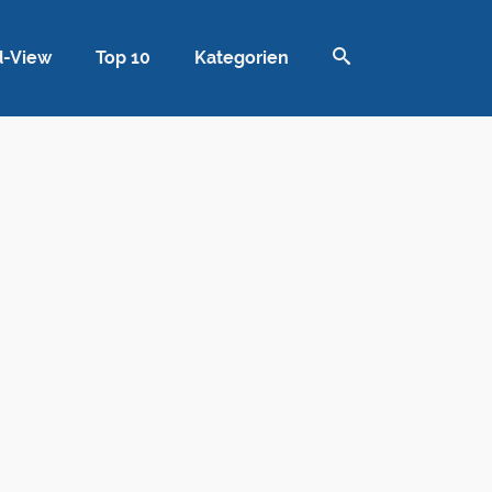
d-View
Top 10
Kategorien