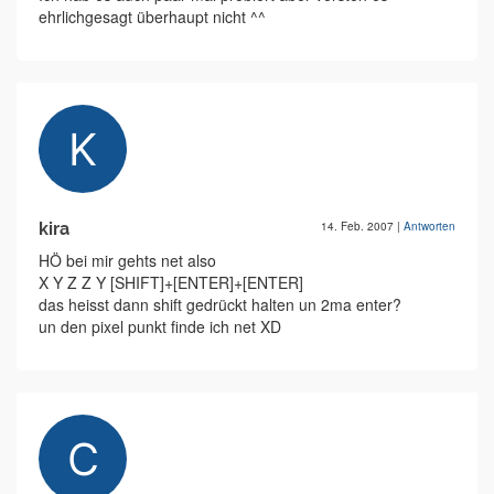
ehrlichgesagt überhaupt nicht ^^
kira
14. Feb. 2007
|
Antworten
HÖ bei mir gehts net also
X Y Z Z Y [SHIFT]+[ENTER]+[ENTER]
das heisst dann shift gedrückt halten un 2ma enter?
un den pixel punkt finde ich net XD