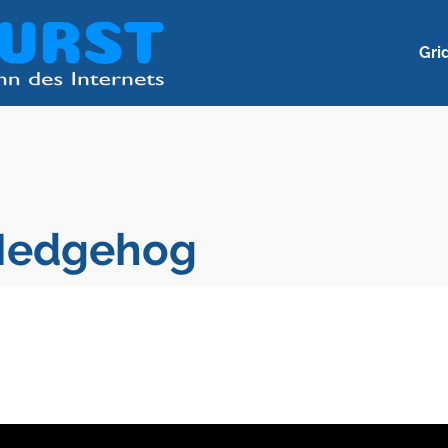
Gri
Hedgehog