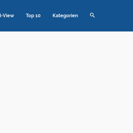
d-View
Top 10
Kategorien