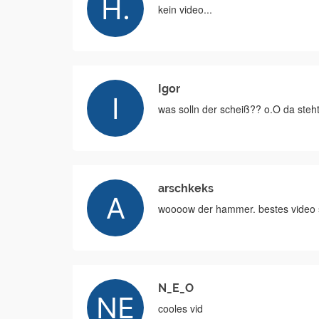
kein video...
Igor
was solln der scheiß?? o.O da steht
arschkeks
woooow der hammer. bestes video se
N_E_O
cooles vid