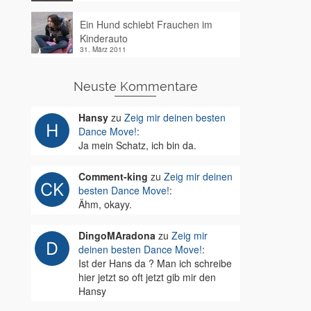
Ein Hund schiebt Frauchen im
Kinderauto
31. März 2011
Neuste Kommentare
Hansy
zu
Zeig mir deinen besten
Dance Move!
:
Ja mein Schatz, ich bin da.
Comment-king
zu
Zeig mir deinen
besten Dance Move!
:
Ähm, okayy.
DingoMAradona
zu
Zeig mir
deinen besten Dance Move!
:
Ist der Hans da ? Man ich schreibe
hier jetzt so oft jetzt gib mir den
Hansy