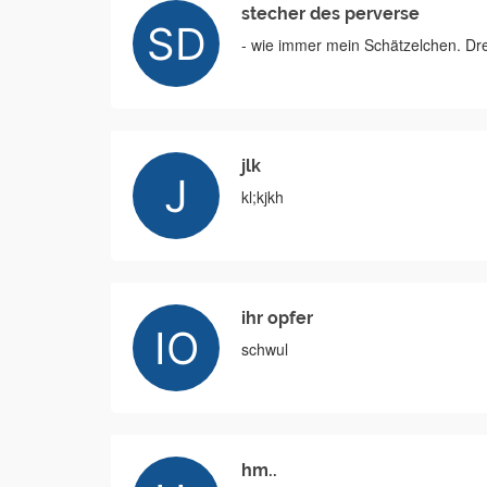
stecher des perverse
- wie immer mein Schätzelchen. Dre
jlk
kl;kjkh
ihr opfer
schwul
hm..