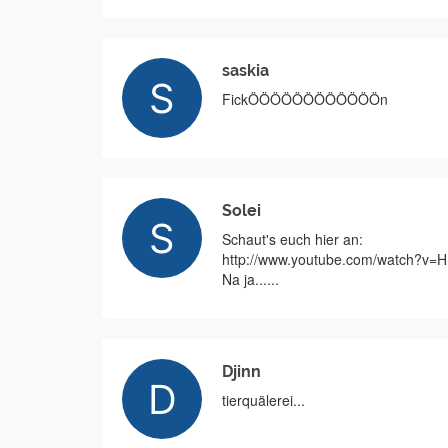
saskia
FickÖÖÖÖÖÖÖÖÖÖÖÖn
Solei
Schaut's euch hier an:
http://www.youtube.com/watch?v=
Na ja......
Djinn
tierquälerei...