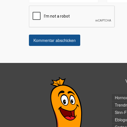
Horno
Trendm
Sinn-F
Eblogx