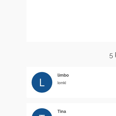
5
limbo
lomkl
Tina