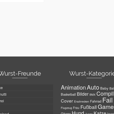
Wurst-Freunde
Wurst-Kategori
Auto
Animation
xe
Baby
Bal
Compil
Bilder
utti
Basketball
BMX
Fail
Cover
rei
Fahrrad
Erschrecken
Game
Fußball
Frau
Flugzeug
Hund
Katze
Gitarre
kna
Junge