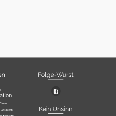
en
Folge-Wurst
l
ation
Feuer
Kein Unsinn
Geräusch
pp
Kostüm