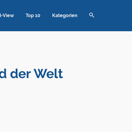
d-View
Top 10
Kategorien
d der Welt