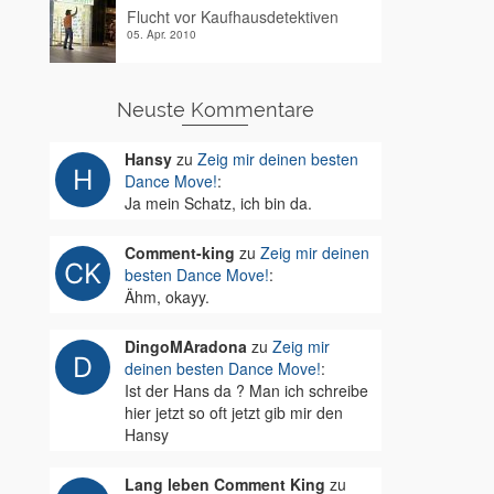
Flucht vor Kaufhausdetektiven
05. Apr. 2010
Neuste Kommentare
Hansy
zu
Zeig mir deinen besten
Dance Move!
:
Ja mein Schatz, ich bin da.
Comment-king
zu
Zeig mir deinen
besten Dance Move!
:
Ähm, okayy.
DingoMAradona
zu
Zeig mir
deinen besten Dance Move!
:
Ist der Hans da ? Man ich schreibe
hier jetzt so oft jetzt gib mir den
Hansy
Lang leben Comment King
zu