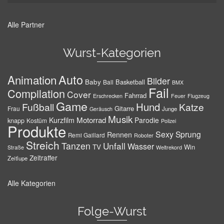
Alle Partner
Wurst-Kategorien
Auto
Animation
Bilder
Baby
Basketball
Ball
BMX
Fail
Compilation
Cover
Fahrrad
Erschrecken
Feuer
Flugzeug
Game
Hund
Fußball
Katze
Gitarre
Frau
Junge
Geräusch
Musik
Motorrad
Kurzfilm
Parodie
knapp
Kostüm
Polizei
Produkte
Sexy
Sprung
Rennen
Remi Gaillard
Roboter
Streich
Tanzen
Unfall
Wasser
TV
Win
Weltrekord
Straße
Zeitraffer
Zeitlupe
Alle Kategorien
Folge-Wurst