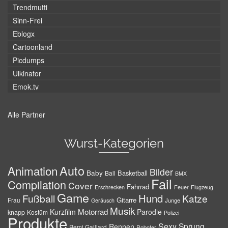
Trendmutti
Sinn-Frei
Eblogx
Cartoonland
Picdumps
Ulkinator
Emok.tv
Alle Partner
Wurst-Kategorien
Auto
Animation
Bilder
Baby
Basketball
Ball
BMX
Fail
Compilation
Cover
Fahrrad
Erschrecken
Feuer
Flugzeug
Game
Hund
Fußball
Katze
Gitarre
Frau
Junge
Geräusch
Musik
Motorrad
Kurzfilm
Parodie
knapp
Kostüm
Polizei
Produkte
Sexy
Sprung
Rennen
Remi Gaillard
Roboter