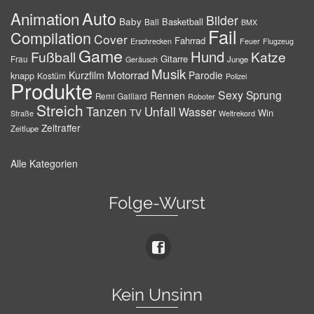
Auto
Animation
Bilder
Baby
Basketball
Ball
BMX
Fail
Compilation
Cover
Fahrrad
Erschrecken
Feuer
Flugzeug
Game
Hund
Fußball
Katze
Gitarre
Frau
Junge
Geräusch
Musik
Motorrad
Kurzfilm
Parodie
knapp
Kostüm
Polizei
Produkte
Sexy
Sprung
Rennen
Remi Gaillard
Roboter
Streich
Tanzen
Unfall
Wasser
TV
Win
Weltrekord
Straße
Zeitraffer
Zeitlupe
Alle Kategorien
Folge-Wurst
Kein Unsinn