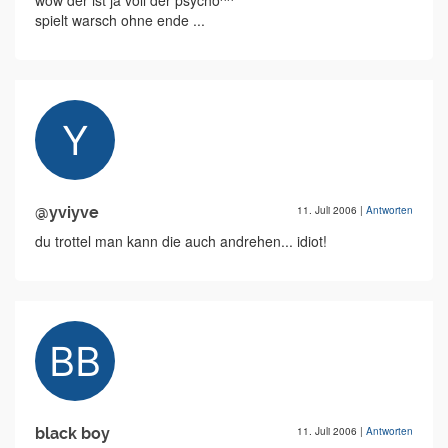
wow der ist ja voll der psycho^^
spielt warsch ohne ende ...
@yviyve
11. Juli 2006
|
Antworten
du trottel man kann die auch andrehen... idiot!
black boy
11. Juli 2006
|
Antworten