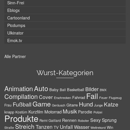
Sinn-Frei
Eblogx
Cartoonland
Picdumps
Ulkinator
Emok.tv
Alle Partner
Wurst-Kategorien
Auto
Animation
Bilder
Baby
Basketball
Ball
BMX
Fail
Compilation
Cover
Fahrrad
Erschrecken
Feuer
Flugzeug
Game
Hund
Fußball
Katze
Gitarre
Frau
Junge
Geräusch
Musik
Motorrad
Kurzfilm
Parodie
knapp
Kostüm
Polizei
Produkte
Sexy
Sprung
Rennen
Remi Gaillard
Roboter
Streich
Tanzen
Unfall
Wasser
TV
Win
Weltrekord
Straße