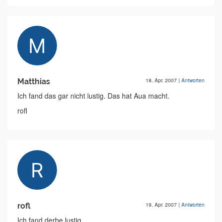
Matthias
18. Apr. 2007
|
Antworten
Ich fand das gar nicht lustig. Das hat Aua macht.
rofl
rofl
19. Apr. 2007
|
Antworten
Ich fand derbe lustig...