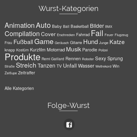
Wurst-Kategorien
Auto
Animation
Bilder
Baby
Basketball
Ball
BMX
Fail
Compilation
Cover
Fahrrad
Erschrecken
Feuer
Flugzeug
Game
Hund
Fußball
Katze
Gitarre
Frau
Junge
Geräusch
Musik
Motorrad
Kurzfilm
Parodie
knapp
Kostüm
Polizei
Produkte
Sexy
Sprung
Rennen
Remi Gaillard
Roboter
Streich
Tanzen
Unfall
Wasser
TV
Win
Weltrekord
Straße
Zeitraffer
Zeitlupe
Alle Kategorien
Folge-Wurst