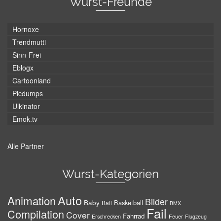
Wurst-Freunde
Hornoxe
Trendmutti
Sinn-Frei
Eblogx
Cartoonland
Picdumps
Ulkinator
Emok.tv
Alle Partner
Wurst-Kategorien
Auto
Animation
Bilder
Baby
Basketball
Ball
BMX
Fail
Compilation
Cover
Fahrrad
Erschrecken
Feuer
Flugzeug