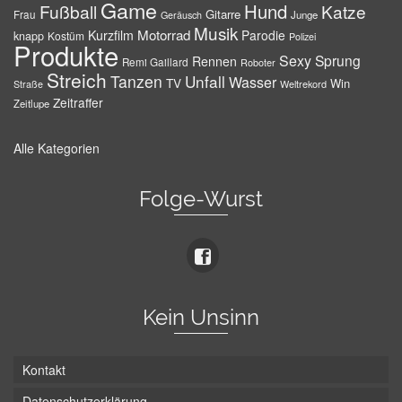
Game
Hund
Fußball
Katze
Gitarre
Frau
Junge
Geräusch
Musik
Motorrad
Kurzfilm
Parodie
knapp
Kostüm
Polizei
Produkte
Sexy
Sprung
Rennen
Remi Gaillard
Roboter
Streich
Tanzen
Unfall
Wasser
TV
Win
Weltrekord
Straße
Zeitraffer
Zeitlupe
Alle Kategorien
Folge-Wurst
Kein Unsinn
Kontakt
Datenschutzerklärung