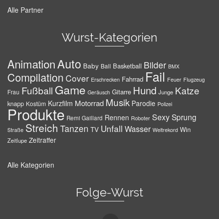
Alle Partner
Wurst-Kategorien
Auto
Animation
Bilder
Baby
Basketball
Ball
BMX
Fail
Compilation
Cover
Fahrrad
Erschrecken
Feuer
Flugzeug
Game
Hund
Fußball
Katze
Gitarre
Frau
Junge
Geräusch
Musik
Motorrad
Kurzfilm
Parodie
knapp
Kostüm
Polizei
Produkte
Sexy
Sprung
Rennen
Remi Gaillard
Roboter
Streich
Tanzen
Unfall
Wasser
TV
Win
Weltrekord
Straße
Zeitraffer
Zeitlupe
Alle Kategorien
Folge-Wurst