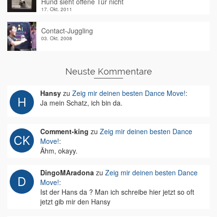
Hund sieht offene Tür nicht
17. Okt. 2011
Contact-Juggling
03. Okt. 2008
Neuste Kommentare
Hansy
zu
Zeig mir deinen besten Dance Move!
:
Ja mein Schatz, ich bin da.
Comment-king
zu
Zeig mir deinen besten Dance
Move!
:
Ähm, okayy.
DingoMAradona
zu
Zeig mir deinen besten Dance
Move!
:
Ist der Hans da ? Man ich schreibe hier jetzt so oft
jetzt gib mir den Hansy