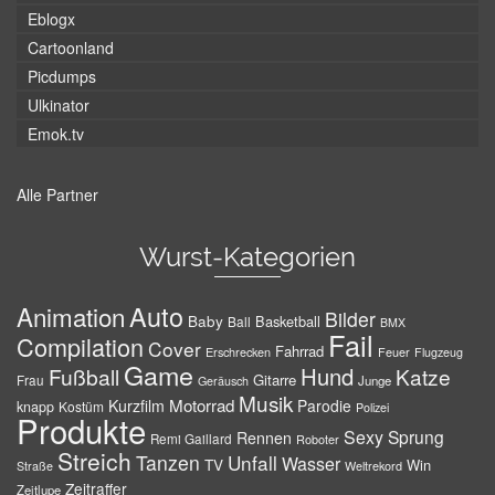
Eblogx
Cartoonland
Picdumps
Ulkinator
Emok.tv
Alle Partner
Wurst-Kategorien
Auto
Animation
Bilder
Baby
Basketball
Ball
BMX
Fail
Compilation
Cover
Fahrrad
Erschrecken
Feuer
Flugzeug
Game
Hund
Fußball
Katze
Gitarre
Frau
Junge
Geräusch
Musik
Motorrad
Kurzfilm
Parodie
knapp
Kostüm
Polizei
Produkte
Sexy
Sprung
Rennen
Remi Gaillard
Roboter
Streich
Tanzen
Unfall
Wasser
TV
Win
Weltrekord
Straße
Zeitraffer
Zeitlupe