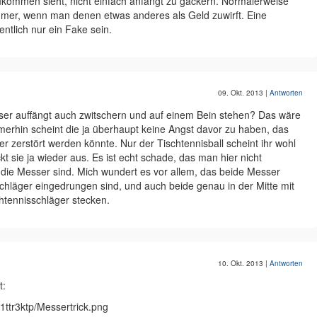
zukommen sieht, nicht einfach anfängt zu gackern. Normalerweise
mer, wenn man denen etwas anderes als Geld zuwirft. Eine
entlich nur ein Fake sein.
09. Okt. 2013
|
Antworten
sser auffängt auch zwitschern und auf einem Bein stehen? Das wäre
merhin scheint die ja überhaupt keine Angst davor zu haben, das
 zerstört werden könnte. Nur der Tischtennisball scheint ihr wohl
 sie ja wieder aus. Es ist echt schade, das man hier nicht
die Messer sind. Mich wundert es vor allem, das beide Messer
sschläger eingedrungen sind, und auch beide genau in der Mitte mit
htennisschläger stecken.
10. Okt. 2013
|
Antworten
t:
1ttr3ktp/Messertrick.png