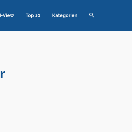
d-View
Top 10
Kategorien
r