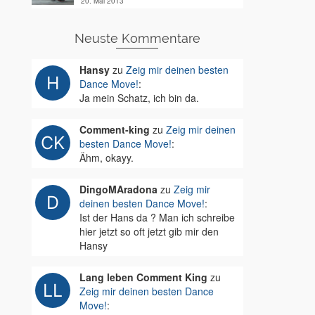
20. Mai 2013
Neuste Kommentare
Hansy
zu
Zeig mir deinen besten
Dance Move!
:
Ja mein Schatz, ich bin da.
Comment-king
zu
Zeig mir deinen
besten Dance Move!
:
Ähm, okayy.
DingoMAradona
zu
Zeig mir
deinen besten Dance Move!
:
Ist der Hans da ? Man ich schreibe
hier jetzt so oft jetzt gib mir den
Hansy
Lang leben Comment King
zu
Zeig mir deinen besten Dance
Move!
: