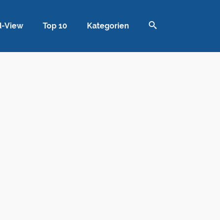
d-View
Top 10
Kategorien