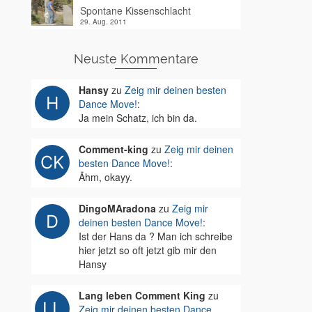
Spontane Kissenschlacht
29. Aug. 2011
Neuste Kommentare
Hansy
zu
Zeig mir deinen besten
Dance Move!
:
Ja mein Schatz, ich bin da.
Comment-king
zu
Zeig mir deinen
besten Dance Move!
:
Ähm, okayy.
DingoMAradona
zu
Zeig mir
deinen besten Dance Move!
:
Ist der Hans da ? Man ich schreibe
hier jetzt so oft jetzt gib mir den
Hansy
Lang leben Comment King
zu
Zeig mir deinen besten Dance