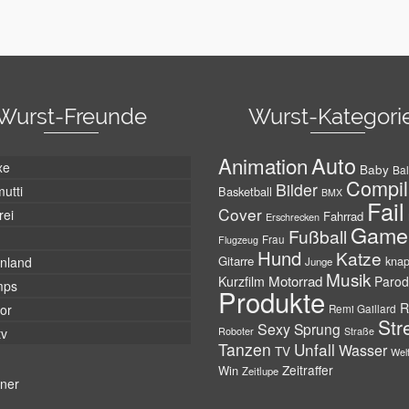
Wurst-Freunde
Wurst-Kategori
Auto
Animation
xe
Baby
Bal
Compil
Bilder
utti
Basketball
BMX
Fail
Cover
rei
Fahrrad
Erschrecken
Game
Fußball
Frau
Flugzeug
Hund
Katze
Gitarre
nland
kna
Junge
Musik
Motorrad
Kurzfilm
Parod
mps
Produkte
R
tor
Remi Gaillard
Str
Sexy
Sprung
Roboter
tv
Straße
Tanzen
Unfall
Wasser
TV
Wel
Zeitraffer
Win
Zeitlupe
tner