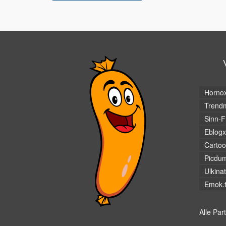
Horno
Trendm
Sinn-F
Eblogx
Cartoo
Picdu
Ulkina
Emok.
Alle Par