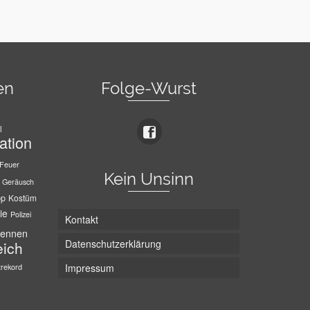
en
Folge-Wurst
l
ation
Feuer
Kein Unsinn
Geräusch
pp
Kostüm
ie
Polizei
Kontakt
ennen
Datenschutzerklärung
eich
trekord
Impressum