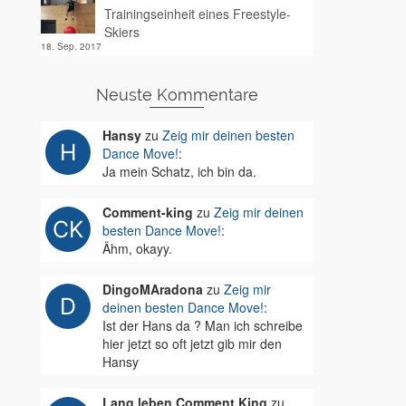
Trainingseinheit eines Freestyle-
Skiers
18. Sep. 2017
Neuste Kommentare
Hansy
zu
Zeig mir deinen besten
Dance Move!
:
Ja mein Schatz, ich bin da.
Comment-king
zu
Zeig mir deinen
besten Dance Move!
:
Ähm, okayy.
DingoMAradona
zu
Zeig mir
deinen besten Dance Move!
:
Ist der Hans da ? Man ich schreibe
hier jetzt so oft jetzt gib mir den
Hansy
Lang leben Comment King
zu