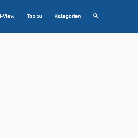
d-View
Top 10
Kategorien