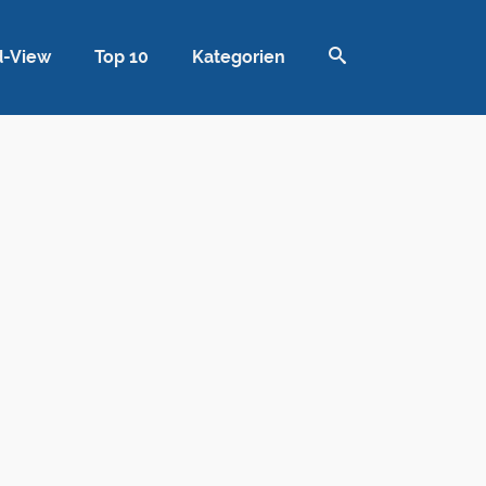
d-View
Top 10
Kategorien