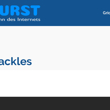
Gri
ackles