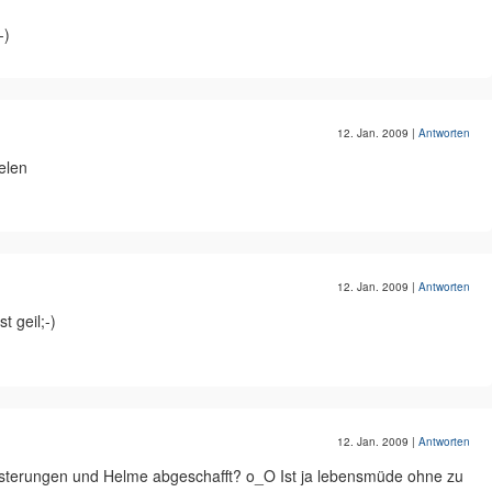
-)
12. Jan. 2009
|
Antworten
elen
12. Jan. 2009
|
Antworten
t geil;-)
12. Jan. 2009
|
Antworten
sterungen und Helme abgeschafft? o_O Ist ja lebensmüde ohne zu