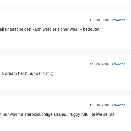
12. Jan. 2009
|
Antworten
ll unterscheiden kann weiß er sicher was != bedeutet^^
12. Jan. 2009
|
Antworten
a dream heißt nur der film.;)
12. Jan. 2009
|
Antworten
 nur was für steroidsüchtige sissies...rugby rult... teilweise mit