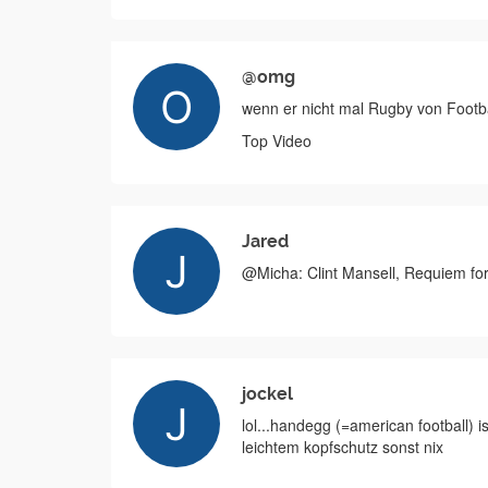
@omg
wenn er nicht mal Rugby von Footba
Top Video
Jared
@Micha: Clint Mansell, Requiem for 
jockel
lol...handegg (=american football) ist
leichtem kopfschutz sonst nix