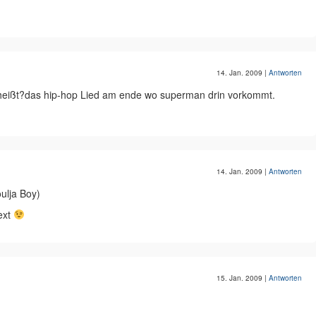
14. Jan. 2009
|
Antworten
 heißt?das hip-hop Lied am ende wo superman drin vorkommt.
14. Jan. 2009
|
Antworten
ulja Boy)
text
15. Jan. 2009
|
Antworten