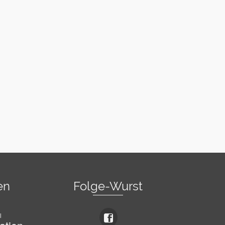
en
Folge-Wurst
l