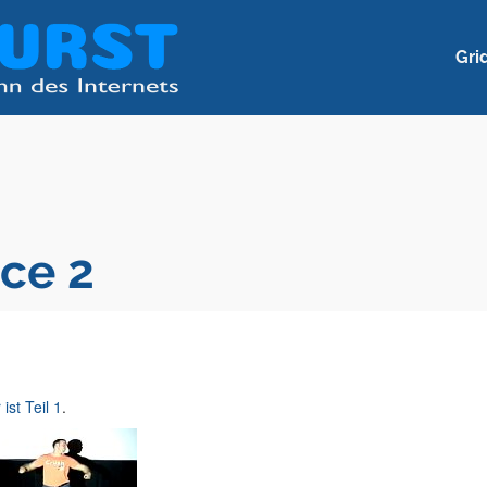
Gri
nce 2
 ist Teil 1
.