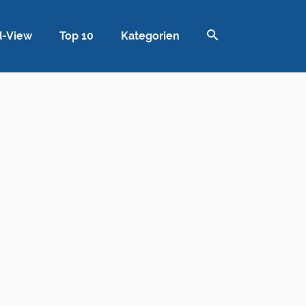
d-View
Top 10
Kategorien