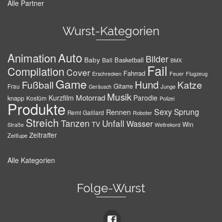
Alle Partner
Wurst-Kategorien
Auto
Animation
Bilder
Baby
Basketball
Ball
BMX
Fail
Compilation
Cover
Fahrrad
Erschrecken
Feuer
Flugzeug
Game
Hund
Fußball
Katze
Gitarre
Frau
Junge
Geräusch
Musik
Motorrad
Kurzfilm
Parodie
knapp
Kostüm
Polizei
Produkte
Sexy
Sprung
Rennen
Remi Gaillard
Roboter
Streich
Tanzen
Unfall
Wasser
TV
Win
Weltrekord
Straße
Zeitraffer
Zeitlupe
Alle Kategorien
Folge-Wurst