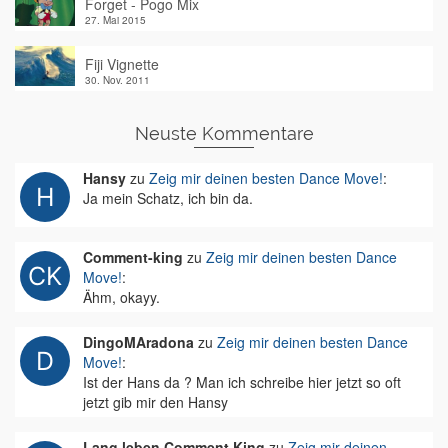
Forget - Pogo Mix
27. Mai 2015
Fiji Vignette
30. Nov. 2011
Neuste Kommentare
Hansy
zu
Zeig mir deinen besten Dance Move!
:
Ja mein Schatz, ich bin da.
Comment-king
zu
Zeig mir deinen besten Dance
Move!
:
Ähm, okayy.
DingoMAradona
zu
Zeig mir deinen besten Dance
Move!
:
Ist der Hans da ? Man ich schreibe hier jetzt so oft
jetzt gib mir den Hansy
Lang leben Comment King
zu
Zeig mir deinen