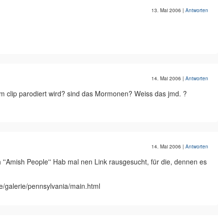
13. Mai 2006
|
Antworten
14. Mai 2006
|
Antworten
em clip parodiert wird? sind das Mormonen? Weiss das jmd. ?
14. Mai 2006
|
Antworten
eh ''Amish People'' Hab mal nen Link rausgesucht, für die, dennen es
se/galerie/pennsylvania/main.html