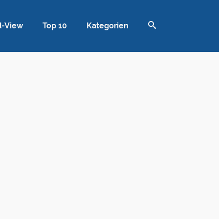
d-View
Top 10
Kategorien