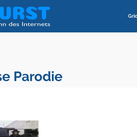
Gri
se Parodie