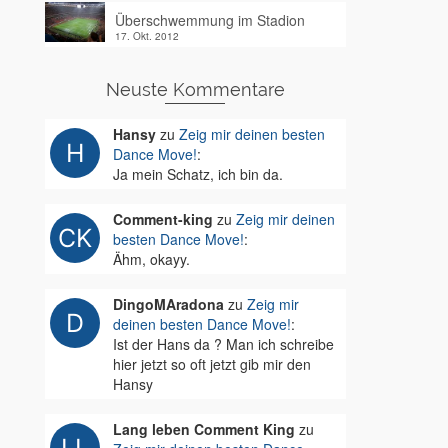
Überschwemmung im Stadion
17. Okt. 2012
Neuste Kommentare
Hansy
zu
Zeig mir deinen besten
Dance Move!
:
Ja mein Schatz, ich bin da.
Comment-king
zu
Zeig mir deinen
besten Dance Move!
:
Ähm, okayy.
DingoMAradona
zu
Zeig mir
deinen besten Dance Move!
:
Ist der Hans da ? Man ich schreibe
hier jetzt so oft jetzt gib mir den
Hansy
Lang leben Comment King
zu