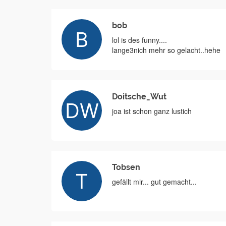
bob
lol is des funny....
lange3nich mehr so gelacht..hehe
Doitsche_Wut
joa ist schon ganz lustich
Tobsen
gefällt mir... gut gemacht...