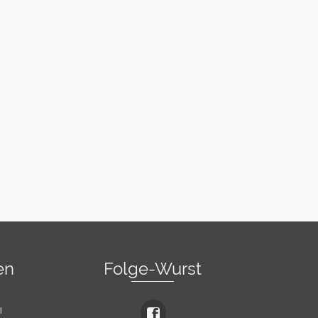
en
Folge-Wurst
l