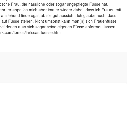
che Frau, die hässliche oder sogar ungepflegte Füsse hat,
ehrt ertappe ich mich aber immer wieder dabei, dass ich Frauen mit
nziehend finde egal, ab sie gut aussieht. Ich glaube auch, dass
ie auf Füsse stehen. Nicht umsonst kann man(n) sich Frauenfüsse
, bei denen man sich sogar seine eigenen Füsse abformen lassen
ark.com/torsos/larissas-fuesse.html