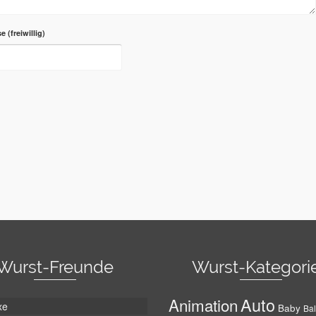
se
Wurst-Freunde
Wurst-Kategori
Auto
Animation
xe
Baby
Bal