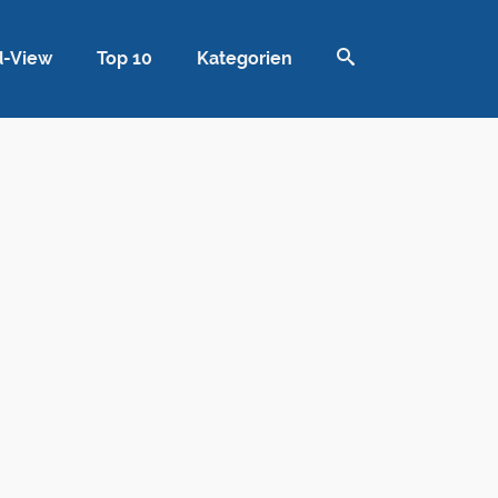
d-View
Top 10
Kategorien