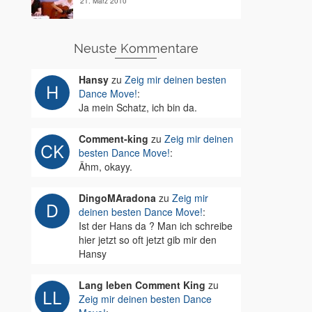
21. März 2010
Neuste Kommentare
Hansy
zu
Zeig mir deinen besten
Dance Move!
:
Ja mein Schatz, ich bin da.
Comment-king
zu
Zeig mir deinen
besten Dance Move!
:
Ähm, okayy.
DingoMAradona
zu
Zeig mir
deinen besten Dance Move!
:
Ist der Hans da ? Man ich schreibe
hier jetzt so oft jetzt gib mir den
Hansy
Lang leben Comment King
zu
Zeig mir deinen besten Dance