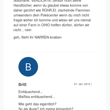
Solumane. VERZICHTE! zerstör nciht deine
Handtücher, wenn du glaubst etwas komme von
daher gerührt wie RÜHR.EI. zischelnde Flammen
umwandern dein Pokécenter wenn du mich nicht
fragst woher ich komme und wieso wir uns niemal
auf einer Farm in OHIO treffen dürfen. dürfen wir
nicht... nein
geh, flieht ihr NARREN-knaben
Britt
27. Jan. 2012
|
Enttäuschend...
Maßlos enttäuschend...
Wie geht das eigentlich?
So als Auge? Ich meine körperlich?