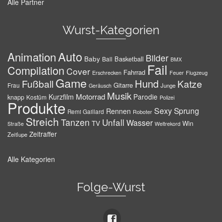
Alle Partner
Wurst-Kategorien
Auto
Animation
Bilder
Baby
Basketball
Ball
BMX
Fail
Compilation
Cover
Fahrrad
Erschrecken
Feuer
Flugzeug
Game
Hund
Fußball
Katze
Gitarre
Frau
Junge
Geräusch
Musik
Motorrad
Kurzfilm
Parodie
knapp
Kostüm
Polizei
Produkte
Sexy
Sprung
Rennen
Remi Gaillard
Roboter
Streich
Tanzen
Unfall
Wasser
TV
Win
Weltrekord
Straße
Zeitraffer
Zeitlupe
Alle Kategorien
Folge-Wurst