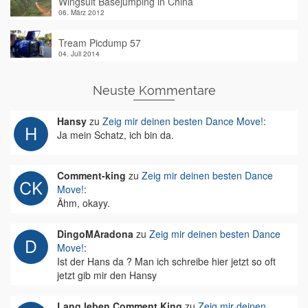
Wingsuit Basejumping in China
06. März 2012
Tream Picdump 57
04. Juli 2014
Neuste Kommentare
Hansy
zu
Zeig mir deinen besten Dance Move!
:
Ja mein Schatz, ich bin da.
Comment-king
zu
Zeig mir deinen besten Dance
Move!
:
Ähm, okayy.
DingoMAradona
zu
Zeig mir deinen besten Dance
Move!
:
Ist der Hans da ? Man ich schreibe hier jetzt so oft
jetzt gib mir den Hansy
Lang leben Comment King
zu
Zeig mir deinen