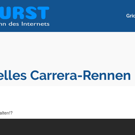
Gri
lles Carrera-Rennen
alten!?