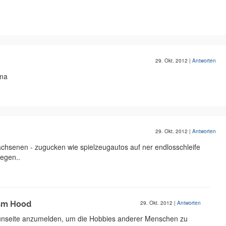
29. Okt. 2012
|
Antworten
uma
29. Okt. 2012
|
Antworten
achsenen - zugucken wie spielzeugautos auf ner endlosschleife
iegen..
usm Hood
29. Okt. 2012
|
Antworten
Funseite anzumelden, um die Hobbies anderer Menschen zu