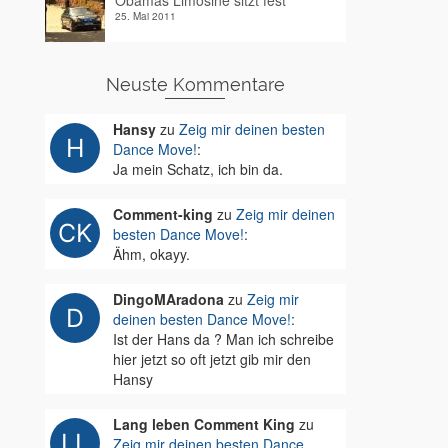
Obamas Limosine sitzt fest
25. Mai 2011
Neuste Kommentare
Hansy
zu
Zeig mir deinen besten
Dance Move!
:
Ja mein Schatz, ich bin da.
Comment-king
zu
Zeig mir deinen
besten Dance Move!
:
Ähm, okayy.
DingoMAradona
zu
Zeig mir
deinen besten Dance Move!
:
Ist der Hans da ? Man ich schreibe
hier jetzt so oft jetzt gib mir den
Hansy
Lang leben Comment King
zu
Zeig mir deinen besten Dance