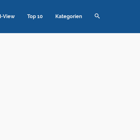
d-View
Top 10
Kategorien