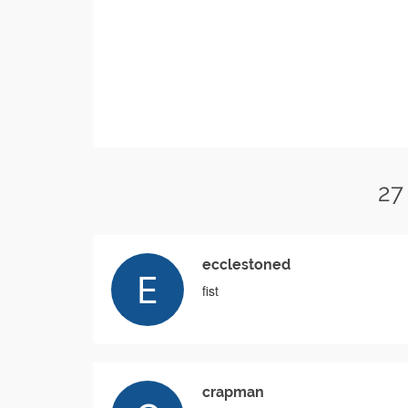
27
ecclestoned
fist
crapman