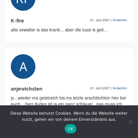
K-fire
01. Juni 2007
|
Antworten
alte vewalter is das krank... aber die tussi is geil...
anjewichsten
01. Juni 2007
|
Antworten
jo...wieder ma geistreich bis ins letzte arschlöchlein hier bei
euch....herr duden ist ja ein ganz schlauer...nee,muss ich
sagen, hätte ich nicht soviel spa"ss" in dieser runden welt,
Diese Website benutzt Cookies. Wenn du die Website weiter
würde ich auch krampfhaft versuchen, mich mit
nutzt, gehen wir von deinem Einverständnis aus.
pseudointelligenz zu brüsten. naja dudilein, keine falsche
scham, es kommt bald nen neues gesetz raus, dann darfst
OK
du deine muddi schwängern, un dem produkt kannst du