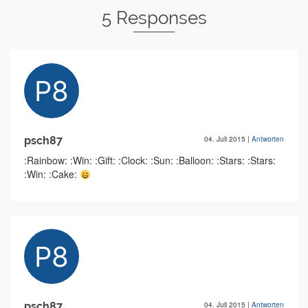
5 Responses
psch87
04. Juli 2015
|
Antworten
:Rainbow: :Win: :Gift: :Clock: :Sun: :Balloon: :Stars: :Stars:
:Win: :Cake:
psch87
04. Juli 2015
|
Antworten