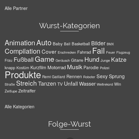
Alle Partner
Wurst-Kategorien
Auto
Animation
Bilder
Baby
Basketball
Ball
BMX
Fail
Compilation
Cover
Fahrrad
Erschrecken
Feuer
Flugzeug
Game
Hund
Fußball
Katze
Gitarre
Frau
Junge
Geräusch
Musik
Motorrad
Kurzfilm
Parodie
knapp
Kostüm
Polizei
Produkte
Sexy
Sprung
Rennen
Remi Gaillard
Roboter
Streich
Tanzen
Unfall
Wasser
TV
Win
Weltrekord
Straße
Zeitraffer
Zeitlupe
Alle Kategorien
Folge-Wurst