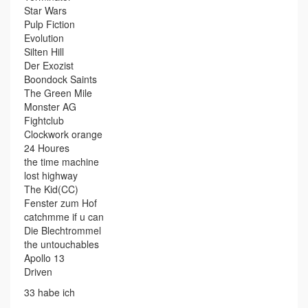
Star Wars
Pulp Fiction
Evolution
Silten Hill
Der Exozist
Boondock Saints
The Green Mile
Monster AG
Fightclub
Clockwork orange
24 Houres
the time machine
lost highway
The Kid(CC)
Fenster zum Hof
catchmme if u can
Die Blechtrommel
the untouchables
Apollo 13
Driven
33 habe ich