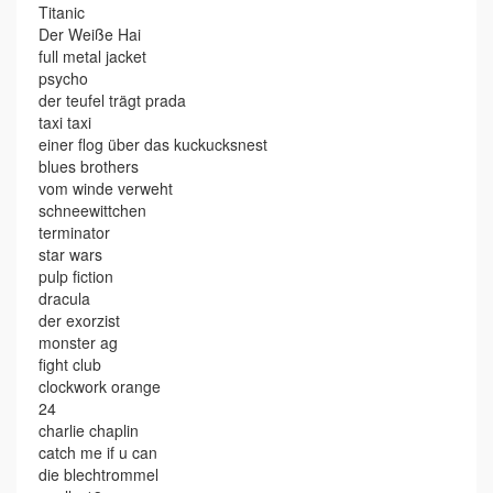
Titanic
Der Weiße Hai
full metal jacket
psycho
der teufel trägt prada
taxi taxi
einer flog über das kuckucksnest
blues brothers
vom winde verweht
schneewittchen
terminator
star wars
pulp fiction
dracula
der exorzist
monster ag
fight club
clockwork orange
24
charlie chaplin
catch me if u can
die blechtrommel