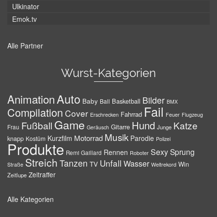
Ulkinator
Emok.tv
Alle Partner
Wurst-Kategorien
Auto
Animation
Bilder
Baby
Basketball
Ball
BMX
Fail
Compilation
Cover
Fahrrad
Erschrecken
Feuer
Flugzeug
Game
Hund
Fußball
Katze
Gitarre
Frau
Junge
Geräusch
Musik
Motorrad
Kurzfilm
Parodie
knapp
Kostüm
Polizei
Produkte
Sexy
Sprung
Rennen
Remi Gaillard
Roboter
Streich
Tanzen
Unfall
Wasser
TV
Win
Weltrekord
Straße
Zeitraffer
Zeitlupe
Alle Kategorien