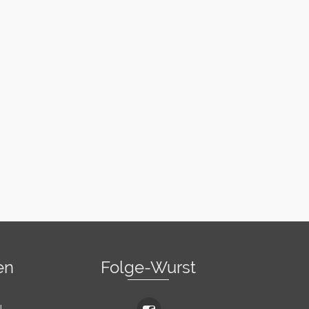
en
Folge-Wurst
l