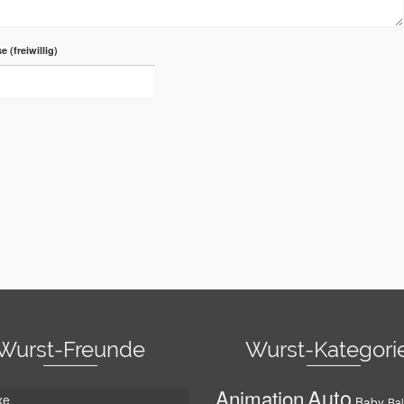
se
Wurst-Freunde
Wurst-Kategori
Auto
Animation
xe
Baby
Bal