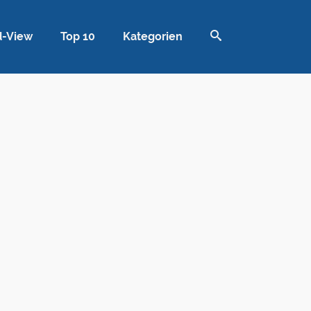
d-View
Top 10
Kategorien