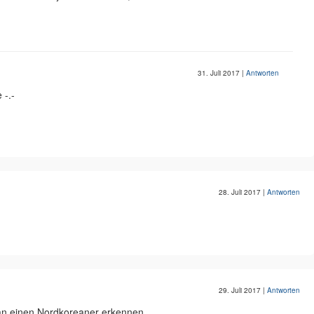
31. Juli 2017
|
Antworten
 -.-
28. Juli 2017
|
Antworten
29. Juli 2017
|
Antworten
n einen Nordkoreaner erkennen.