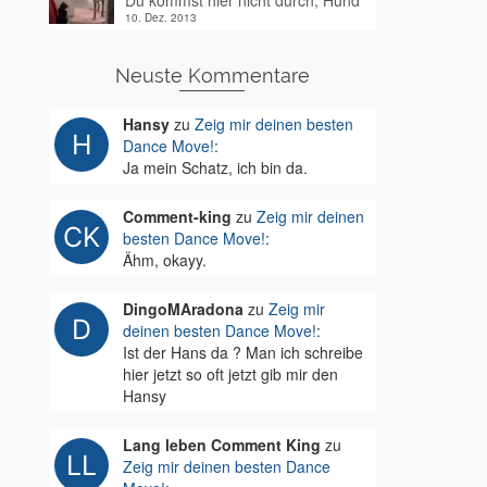
Du kommst hier nicht durch, Hund
10. Dez. 2013
Neuste Kommentare
Hansy
zu
Zeig mir deinen besten
Dance Move!
:
Ja mein Schatz, ich bin da.
Comment-king
zu
Zeig mir deinen
besten Dance Move!
:
Ähm, okayy.
DingoMAradona
zu
Zeig mir
deinen besten Dance Move!
:
Ist der Hans da ? Man ich schreibe
hier jetzt so oft jetzt gib mir den
Hansy
Lang leben Comment King
zu
Zeig mir deinen besten Dance