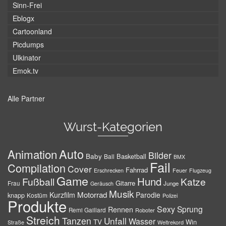
Sinn-Frei
Eblogx
Cartoonland
Picdumps
Ulkinator
Emok.tv
Alle Partner
Wurst-Kategorien
Auto
Animation
Bilder
Baby
Basketball
Ball
BMX
Fail
Compilation
Cover
Fahrrad
Erschrecken
Feuer
Flugzeug
Game
Hund
Fußball
Katze
Gitarre
Frau
Junge
Geräusch
Musik
Motorrad
Kurzfilm
Parodie
knapp
Kostüm
Polizei
Produkte
Sexy
Sprung
Rennen
Remi Gaillard
Roboter
Streich
Tanzen
Unfall
Wasser
TV
Win
Weltrekord
Straße