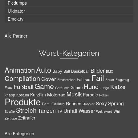
Picdumps
Ulkinator
Emok.tv
Alle Partner
Wurst-Kategorien
Auto
Animation
Bilder
Baby
Basketball
Ball
BMX
Fail
Compilation
Cover
Fahrrad
Erschrecken
Feuer
Flugzeug
Game
Hund
Fußball
Katze
Gitarre
Frau
Junge
Geräusch
Musik
Motorrad
Kurzfilm
Parodie
knapp
Kostüm
Polizei
Produkte
Sexy
Sprung
Rennen
Remi Gaillard
Roboter
Streich
Tanzen
Unfall
Wasser
TV
Win
Weltrekord
Straße
Zeitraffer
Zeitlupe
Alle Kategorien