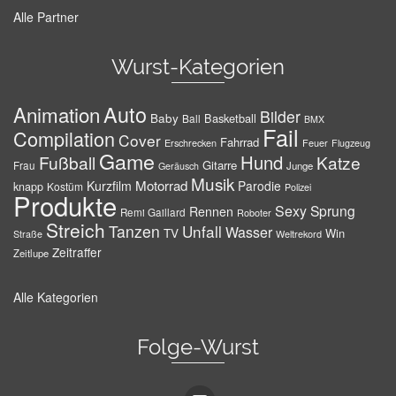
Alle Partner
Wurst-Kategorien
Auto
Animation
Bilder
Baby
Basketball
Ball
BMX
Fail
Compilation
Cover
Fahrrad
Erschrecken
Feuer
Flugzeug
Game
Hund
Fußball
Katze
Gitarre
Frau
Junge
Geräusch
Musik
Motorrad
Kurzfilm
Parodie
knapp
Kostüm
Polizei
Produkte
Sexy
Sprung
Rennen
Remi Gaillard
Roboter
Streich
Tanzen
Unfall
Wasser
TV
Win
Weltrekord
Straße
Zeitraffer
Zeitlupe
Alle Kategorien
Folge-Wurst