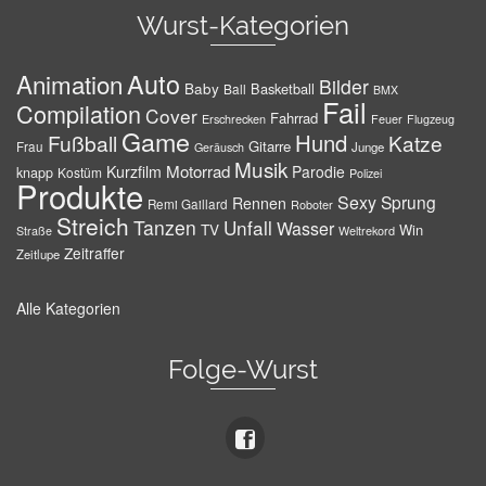
Wurst-Kategorien
Auto
Animation
Bilder
Baby
Basketball
Ball
BMX
Fail
Compilation
Cover
Fahrrad
Erschrecken
Feuer
Flugzeug
Game
Hund
Fußball
Katze
Gitarre
Frau
Junge
Geräusch
Musik
Motorrad
Kurzfilm
Parodie
knapp
Kostüm
Polizei
Produkte
Sexy
Sprung
Rennen
Remi Gaillard
Roboter
Streich
Tanzen
Unfall
Wasser
TV
Win
Weltrekord
Straße
Zeitraffer
Zeitlupe
Alle Kategorien
Folge-Wurst