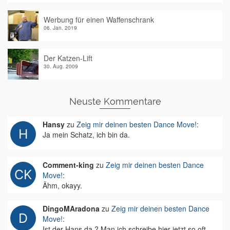
Werbung für einen Waffenschrank
06. Jan. 2019
Der Katzen-Lift
30. Aug. 2009
Neuste Kommentare
Hansy
zu
Zeig mir deinen besten Dance Move!
:
Ja mein Schatz, ich bin da.
Comment-king
zu
Zeig mir deinen besten Dance
Move!
:
Ähm, okayy.
DingoMAradona
zu
Zeig mir deinen besten Dance
Move!
:
Ist der Hans da ? Man ich schreibe hier jetzt so oft