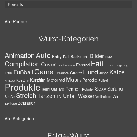
Emok.tv
Alle Partner
Wurst-Kategorien
Auto
Animation
Bilder
Baby
Basketball
Ball
BMX
Fail
Compilation
Cover
Fahrrad
Erschrecken
Feuer
Flugzeug
Game
Hund
Fußball
Katze
Gitarre
Frau
Junge
Geräusch
Musik
Motorrad
Kurzfilm
Parodie
knapp
Kostüm
Polizei
Produkte
Sexy
Sprung
Rennen
Remi Gaillard
Roboter
Streich
Tanzen
Unfall
Wasser
TV
Win
Weltrekord
Straße
Zeitraffer
Zeitlupe
Alle Kategorien
Folge-Wurst