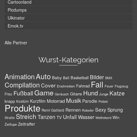
Cartoonland
Picdumps
Ulkinator
Emok.tv
Alle Partner
Wurst-Kategorien
Auto
Animation
Bilder
Baby
Basketball
Ball
BMX
Fail
Compilation
Cover
Fahrrad
Erschrecken
Feuer
Flugzeug
Game
Hund
Fußball
Katze
Gitarre
Frau
Junge
Geräusch
Musik
Motorrad
Kurzfilm
Parodie
knapp
Kostüm
Polizei
Produkte
Sexy
Sprung
Rennen
Remi Gaillard
Roboter
Streich
Tanzen
Unfall
Wasser
TV
Win
Weltrekord
Straße
Zeitraffer
Zeitlupe