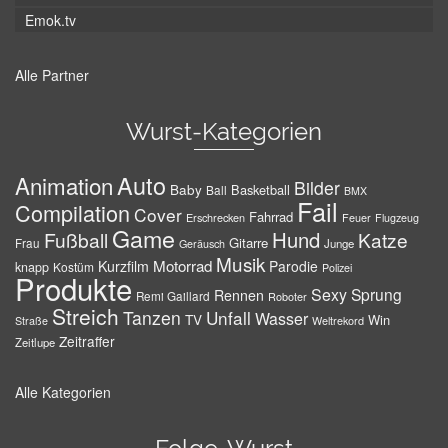
Emok.tv
Alle Partner
Wurst-Kategorien
Auto
Animation
Bilder
Baby
Basketball
Ball
BMX
Fail
Compilation
Cover
Fahrrad
Erschrecken
Feuer
Flugzeug
Game
Hund
Fußball
Katze
Gitarre
Frau
Junge
Geräusch
Musik
Motorrad
Kurzfilm
Parodie
knapp
Kostüm
Polizei
Produkte
Sexy
Sprung
Rennen
Remi Gaillard
Roboter
Streich
Tanzen
Unfall
Wasser
TV
Win
Weltrekord
Straße
Zeitraffer
Zeitlupe
Alle Kategorien